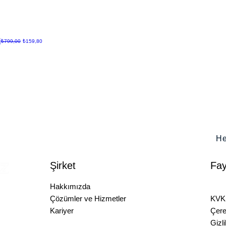
i
Normal Fiyat
İndirimli Fiyat
₺799,00
₺159,80
He
Şirket
Fay
Hakkımızda
Sıkç
Çözümler ve Hizmetler
KVKK
A.Ş.
Kariyer
Çere
.​ Tepe Prime A Blok,
Gizli
ürkiye