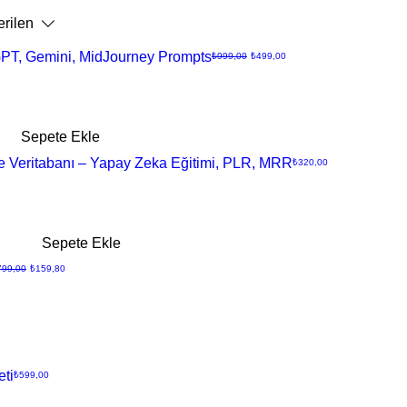
rilen
GPT, Gemini, MidJourney Prompts
Normal Fiyat
İndirimli Fiyat
₺999,00
₺499,00
Sepete Ekle
e Veritabanı – Yapay Zeka Eğitimi, PLR, MRR
Fiyat
₺320,00
Sepete Ekle
rmal Fiyat
İndirimli Fiyat
799,00
₺159,80
eti
Fiyat
₺599,00