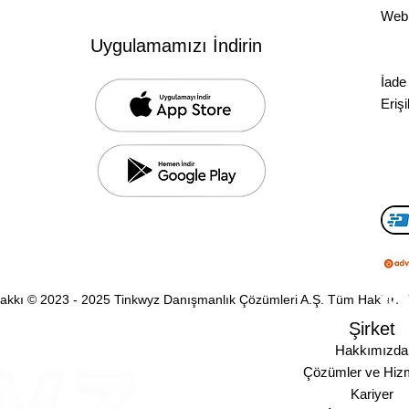
com
Web 
Ön B
LC
Uygulamamızı İndirin
, New York, NY, 10004, USA
Mesa
om
İade 
Erişil
 Hakkı © 2023 - 2025 Tinkwyz Danışmanlık Çözümleri A.Ş. Tüm Hakları S
Şirket
Hakkımızda
Çözümler ve Hizm
Kariyer