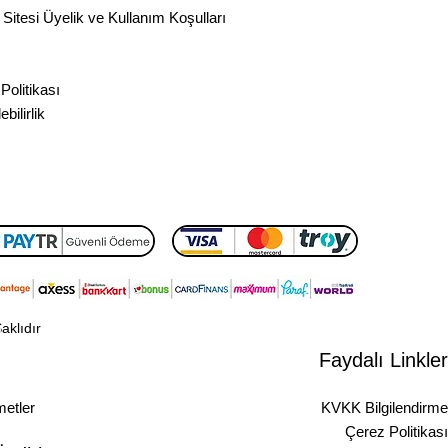
Sitesi Üyelik ve Kullanım Koşulları
ilgilendirme Formu
feli Satış Sözleşmesi
Politikası
ebilirlik
aklıdır
Faydalı Linkler
Sıkça Sorulan Sorular
etler
KVKK Bilgilendirme
Çerez Politikası