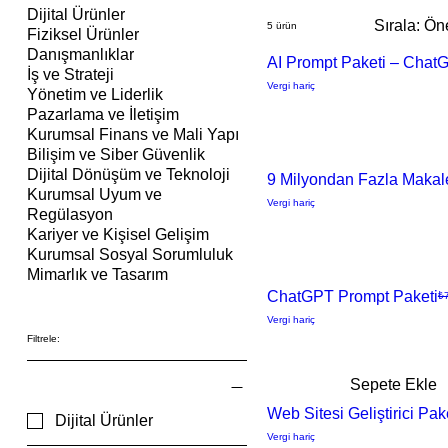
Dijital Ürünler
Sırala:
Öne
5 ürün
Fiziksel Ürünler
Danışmanlıklar
AI Prompt Paketi – Chat
İş ve Strateji
Vergi hariç
Yönetim ve Liderlik
Pazarlama ve İletişim
Kurumsal Finans ve Mali Yapı
Bilişim ve Siber Güvenlik
Dijital Dönüşüm ve Teknoloji
9 Milyondan Fazla Makal
Kurumsal Uyum ve
Vergi hariç
Regülasyon
Kariyer ve Kişisel Gelişim
Kurumsal Sosyal Sorumluluk
Mimarlık ve Tasarım
ChatGPT Prompt Paketi
No
₺
Vergi hariç
Filtrele:
Sepete Ekle
Ürün türü
Web Sitesi Geliştirici Pak
Dijital Ürünler
Vergi hariç