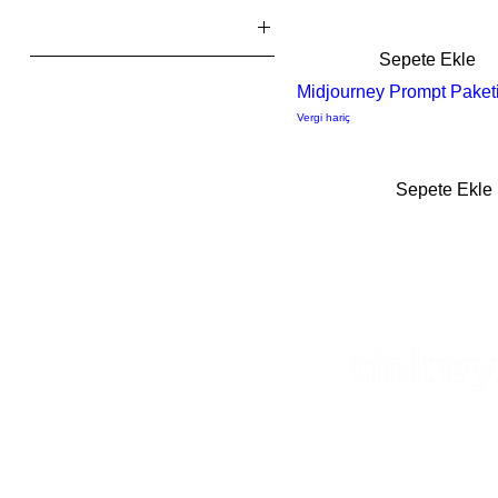
Fiyat
Sepete Ekle
Midjourney Prompt Paket
₺159
₺599
Vergi hariç
Sepete Ekle
Tinkwyz Danışmanlık Çözümleri 
Mustafa Kemal Mah. Dumlupınar Bul
No:18, 06510, Çankaya, Ankara, T