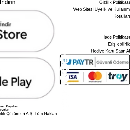
ndirin
Gizlilik Politikası
Web Sitesi Üyelik ve Kullanım
Koşulları
Ön Bilgilendirme Formu
Mesafeli Satış Sözleşmesi
İade Politikası
Erişilebilirlik
Hediye Kartı Satın Al
nım Koşulları
oşulları
lık Çözümleri A.Ş. Tüm Hakları