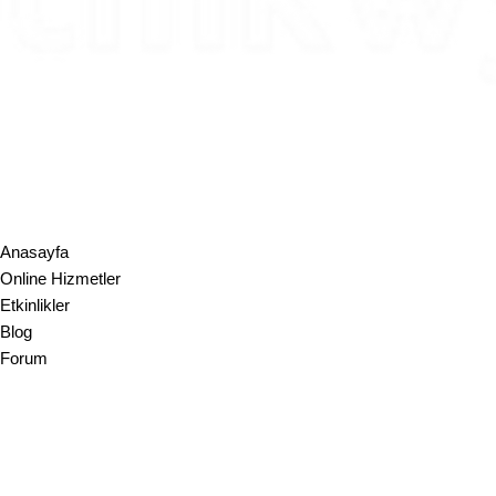
Tinkwyz Danışmanlık Çözümleri A.Ş.
Mustafa Kemal Mah. Dumlupınar Bul.​ Tepe Prime A Blok, No:18, 06
Türkiye
+90 312 870 17 73
info@tinkwyz.com
Tinkwyz Consulting Solutions LLC
17 State St, 40th Floor, Suite4000, New York, NY, 10004, USA +1 64
info@tinkwyz.com
Anasayfa
Online Hizmetler
Etkinlikler
Blog
Forum