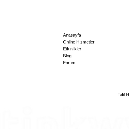
+90 312 870 17 73
info@tinkwyz.
Tinkwyz Consulting Solutions L
17 State St, 40th Floor, Suite4000
+1 646 630 87 60
info@tinkwyz.c
Anasayfa
Online Hizmetler
Etkinlikler
Blog
Forum
Telif