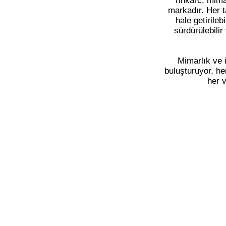
Tinkarc, mima
markadır. Her t
hale getirile
sürdürülebilir
Mimarlık ve 
buluşturuyor, he
her v