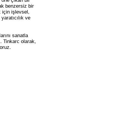
 öne çıkan bir
ak benzersiz bir
için işlevsel,
 yaratıcılık ve
arını sanatla
. Tinkarc olarak,
oruz.