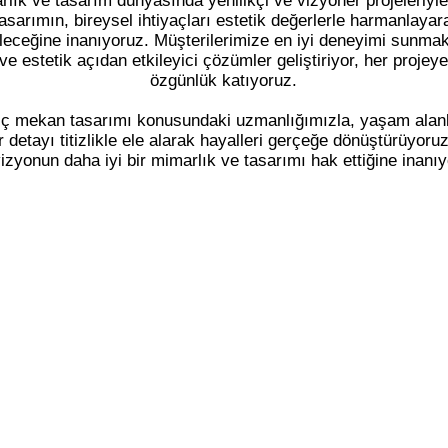
rlık ve tasarım dünyasında yenilikçi ve vizyoner projeleriyle
asarımın, bireysel ihtiyaçları estetik değerlerle harmanlayar
bileceğine inanıyoruz. Müşterilerimize en iyi deneyimi sunmak 
 ve estetik açıdan etkileyici çözümler geliştiriyor, her projeye
özgünlük katıyoruz.
iç mekan tasarımı konusundaki uzmanlığımızla, yaşam alanl
r detayı titizlikle ele alarak hayalleri gerçeğe dönüştürüyoruz
izyonun daha iyi bir mimarlık ve tasarımı hak ettiğine inanıy