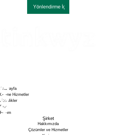
Yönlendirme İçin Oturum Aç
Tinkwyz Danışmanlık Çözümleri A.Ş.
Mustafa Kemal Mah. Dumlupınar Bul.​ Tepe Prime A Blok,
No:18, 06510, Çankaya, Ankara, Türkiye
+90 312 870 17 73
info@tinkwyz.com
Tinkwyz Consulting Solutions LLC
17 State St, 40th Floor, Suite4000, New York, NY, 10004,
USA
+1 646 630 87 60
info@tinkwyz.com
Anasayfa
Online Hizmetler
Etkinlikler
Blog
Forum
Şirket
Hakkımızda
Çözümler ve Hizmetler