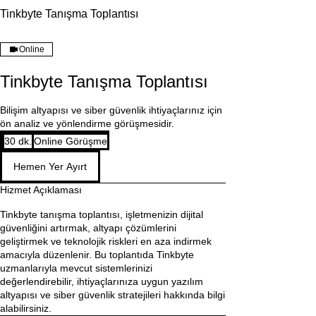
Tinkbyte Tanışma Toplantısı
Online
Tinkbyte Tanışma Toplantısı
Bilişim altyapısı ve siber güvenlik ihtiyaçlarınız için
ön analiz ve yönlendirme görüşmesidir.
30 dk.
3
Online Görüşme
0
Hemen Yer Ayırt
d
k
Hizmet Açıklaması
.
Tinkbyte tanışma toplantısı, işletmenizin dijital
güvenliğini artırmak, altyapı çözümlerini
geliştirmek ve teknolojik riskleri en aza indirmek
amacıyla düzenlenir. Bu toplantıda Tinkbyte
uzmanlarıyla mevcut sistemlerinizi
değerlendirebilir, ihtiyaçlarınıza uygun yazılım
altyapısı ve siber güvenlik stratejileri hakkında bilgi
alabilirsiniz.