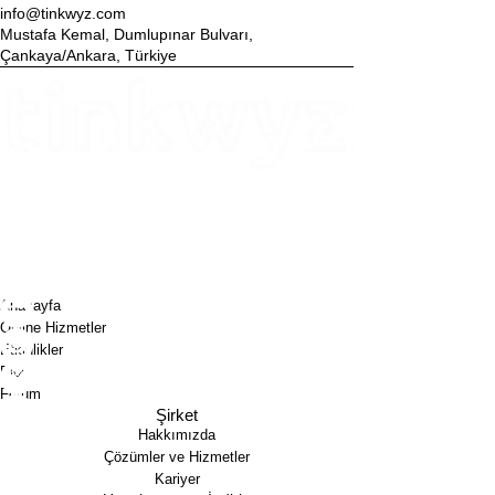
info@tinkwyz.com
Mustafa Kemal, Dumlupınar Bulvarı,
Çankaya/Ankara, Türkiye
Tinkwyz Danışmanlık Çözümleri A.Ş.
Mustafa Kemal Mah. Dumlupınar Bul.​ Tepe Prime A Blok,
No:18, 06510, Çankaya, Ankara, Türkiye
+90 312 870 17 73
info@tinkwyz.com
Tinkwyz Consulting Solutions LLC
17 State St, 40th Floor, Suite4000, New York, NY, 10004,
USA
+1 646 630 87 60
info@tinkwyz.com
Anasayfa
Online Hizmetler
Etkinlikler
Blog
Forum
Şirket
Hakkımızda
Çözümler ve Hizmetler
Kariyer