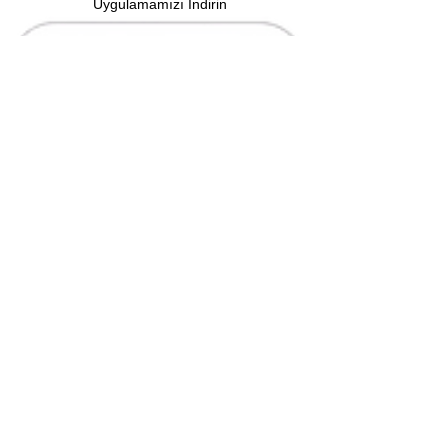
Uygulamamızı İndirin
Mobil Uygulama Üyelik ve Kullanım Koşulları
Mobil Uygulama Gizlilik Koşulları
Faydalı Linkler
Sıkça Sorulan Sorular
KVKK Bilgilendirme
Çerez Politikası
Gizlilik Politikası
Web Sitesi Üyelik ve Kullanım Koşulları
Ön Bilgilendirme Formu
Mesafeli Satış Sözleşmesi
İade Politikası
Erişilebilirlik