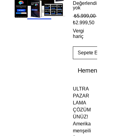
Değerlendirme
yok
Normal
 ₺5.999,00 
Fiyat
İndirimli
₺2.999,50
Fiyat
Vergi
hariç
Sepete Ekle
Hemen Satın Al
ULTRA
PAZAR
LAMA
ÇÖZÜM
ÜNÜZ!
Amerika
menşeili