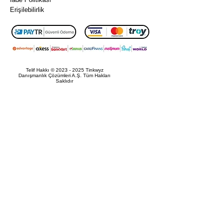
su /
Erişilebilirlik
Şablonu
(250$+
Değer)
✅Satış
Sayfası
Telif Hakkı ©
2023 - 2025
Tinkwyz
Danışmanlık Çözümleri A.Ş. Tüm Hakları
Metin
Saklıdır
Yazarlığ
ı
Şablonu
(250$+
Değer)
✅Faceb
ook
Video
Tinkwyz Danışmanlık Çözümleri A.Ş.
Mustafa Kemal Mah. Dumlupınar Bul.​ Tepe Prime A Blok,
Reklam
No:18, 06510, Çankaya, Ankara, Türkiye
Şablonu
+90 312 870 17 73
info@tinkwyz.com
ve
Tinkwyz Consulting Solutions LLC
17 State St, 40th Floor, Suite4000, New York, NY, 10004,
Komut
USA
+1 646 630 87 60
info@tinkwyz.com