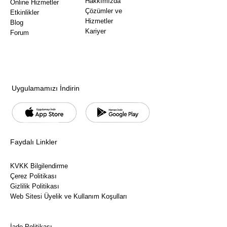
Hakkımızda
Online Hizmetler
Hunisi
Çözümler ve
Etkinlikler
Şablonl
Hizmetler
Blog
arı:
Kariyer
Forum
Premiu
m,
Öncede
n
Oluşturu
Uygulamamızı İndirin
lmuş,
Kanıtlan
mış
Tasarıml
Faydalı Linkler
ar
(500$+
Sıkça Sorulan Sorular
KVKK Bilgilendirme
Değer)
Çerez Politikası
✅Video
Gizlilik Politikası
Satış
Web Sitesi Üyelik ve Kullanım Koşulları
Mektub
Ön Bilgilendirme Formu
u
Mesafeli Satış Sözleşmesi
Senaryo
İade Politikası