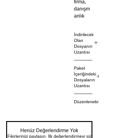
firma,
danışm
anlık
müşteril
eri için
İndirilecek
her gün
Olan
bu
Dosyanın
profesy
Uzantısı
onel
.zip
dijital
Paket
pazarla
İçeriğindeki
ma
Dosyaların
Uzantısı
paketika
ynakları
.pdf
kullanar
Düzenlenebilir
ak
Hayır
işletmel
erin ve
üyelerin
Henüz Değerlendirme Yok
Fikirlerinizi paylaşın. İlk değerlendirmeyi siz
in