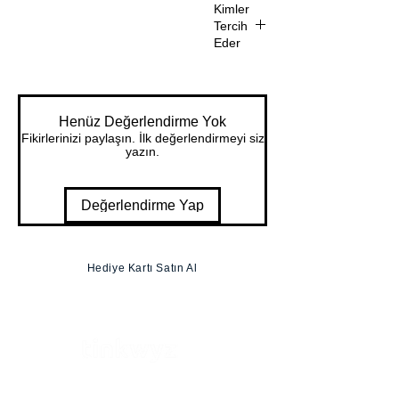
n
Kimler
r
karşılıklı
Tercih
Olmayan
hak ve
Eder
/ Çoklu
yükümlü
Satıcılık
İşveren
lüklerini
belirley
Henüz Değerlendirme Yok
en bir
Fikirlerinizi paylaşın. İlk değerlendirmeyi siz
anlaşm
yazın.
adır. Bu
sözleşm
Değerlendirme Yap
e, iş
birliği
kapsamı
nda
Hediye Kartı Satın Al
tarafları
n hangi
sorumlu
lukları
üstlenec
eğini ve