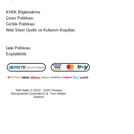
her iki
Sıkça Sorulan Sorular
taraf
KVKK Bilgilendirme
tarafınd
Çerez Politikası
an
Gizlilik Politikası
saklanm
Web Sitesi Üyelik ve Kullanım Koşulları
ak
Ön Bilgilendirme Formu
üzere
Mesafeli Satış Sözleşmesi
İade Politikası
imzalanı
Erişilebilirlik
r. Bu
sayede,
her iki
taraf da
sözleşm
enin
Telif Hakkı ©
2023 - 2025
Tinkwyz
Danışmanlık Çözümleri A.Ş. Tüm Hakları
koşulları
Saklıdır
na bağlı
kalındığı
nı ve
gerekli
hak ve