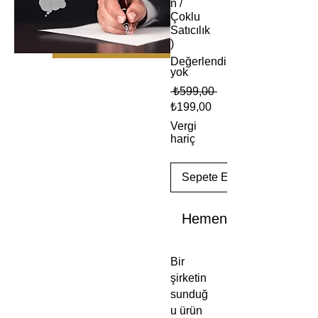
n /
Çoklu
Satıcılık
)
Değerlendirme
yok
Normal
 ₺599,00 
Fiyat
İndirimli
₺199,00
Fiyat
Vergi
hariç
Sepete Ekle
Hemen Satın Al
Bir
şirketin
sunduğ
u ürün