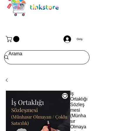
Giriş
İş
Ortaklığı
Sözleş
mesi
(Münha
sır
Olmaya