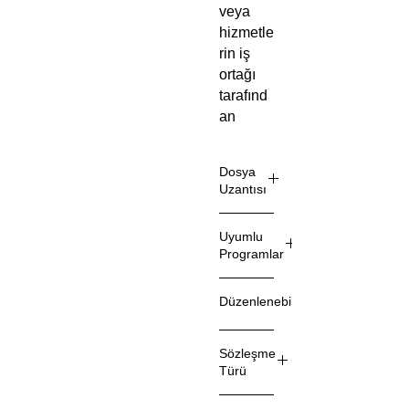
veya
hizmetle
rin iş
ortağı
tarafınd
an
tanıtılma
sı,
Dosya
pazarla
Uzantısı
nması
ve
.docx
Uyumlu
satılmas
Programlar
ını
düzenle
Microsof
Düzenlenebilir
yen İş
t Word
Birliği
Evet
Sözleş
Sözleşme
mesi,
Türü
tarafları
Münhası