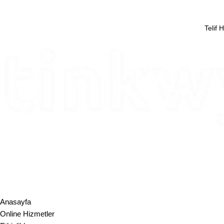
Telif
Tinkwyz Danışmanlık Çözümleri A.Ş.
Mustafa Kemal Mah. Dumlupınar Bul.​ Tepe Prime A Blok, No:18, 06
Türkiye
+90 312 870 17 73
info@tinkwyz.com
Tinkwyz Consulting Solutions LLC
17 State St, 40th Floor, Suite4000, New York, NY, 10004, USA +1 64
info@tinkwyz.com
Anasayfa
Online Hizmetler