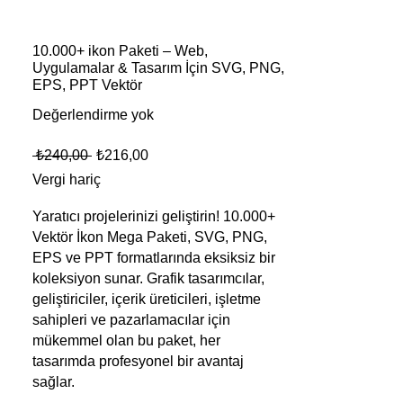
10.000+ ikon Paketi – Web,
Uygulamalar & Tasarım İçin SVG, PNG,
EPS, PPT Vektör
Değerlendirme yok
Normal
İndirimli
 ₺240,00 
₺216,00
Fiyat
Fiyat
Vergi hariç
Yaratıcı projelerinizi geliştirin! 10.000+
Vektör İkon Mega Paketi, SVG, PNG,
EPS ve PPT formatlarında eksiksiz bir
koleksiyon sunar. Grafik tasarımcılar,
geliştiriciler, içerik üreticileri, işletme
sahipleri ve pazarlamacılar için
mükemmel olan bu paket, her
tasarımda profesyonel bir avantaj
sağlar.