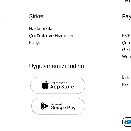
He
Şirket
Fay
Hakkımızda
Sıkç
Çözümler ve Hizmetler
KVKK
A.Ş.
Kariyer
Çere
.​ Tepe Prime A Blok,
Gizli
ürkiye
com
Web 
Ön B
LC
Uygulamamızı İndirin
, New York, NY, 10004, USA
Mesa
om
İade 
Erişil