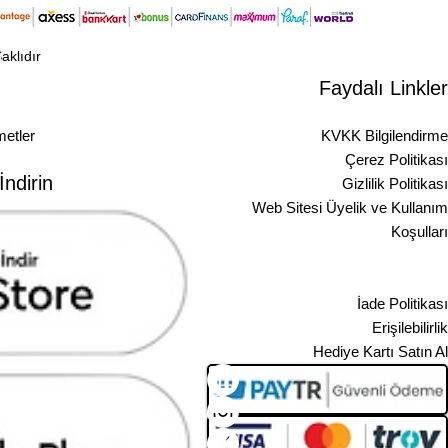
Seçmelisiniz?
Benzersiz Değer – Tek pakette
aklıdır
10.000+ yüksek kaliteli ikon
Faydalı Linkler
Zamandan Tasarruf – Sıfırdan
Sıkça Sorulan Sorular
tasarlamanıza gerek yok
etler
KVKK Bilgilendirme
Ölçeklenebilir & Düzenlenebilir –
Çerez Politikası
Kalite kaybı olmadan yeniden
ndirin
Gizlilik Politikası
boyutlandırın
Evrensel Kullanım – Web
Web Sitesi Üyelik ve Kullanım
sitelerinden uygulamalara, sosyal
Koşulları
medyadan kırtasiyeye kadar
Ön Bilgilendirme Formu
Mesafeli Satış Sözleşmesi
👉 10.000+ İkon Paketi (SVG, PNG,
İade Politikası
EPS, PPT) ile artık yaratıcı kaynak
Erişilebilirlik
sıkıntısı yaşamayacaksınız.
Hediye Kartı Satın Al
Tasarımlarınızı, sunumlarınızı ve dijital
ürünlerinizi bu dev paketle güçlendirin.
📥 İndirme Talimatları