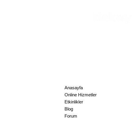
Tinkwyz Danışmanlık Çözümleri 
Mustafa Kemal Mah. Dumlupınar Bul
No:18, 06510, Çankaya, Ankara, T
+90 312 870 17 73
info@tinkwyz.
Tinkwyz Consulting Solutions L
17 State St, 40th Floor, Suite4000
+1 646 630 87 60
info@tinkwyz.c
Anasayfa
Online Hizmetler
Etkinlikler
Blog
Forum