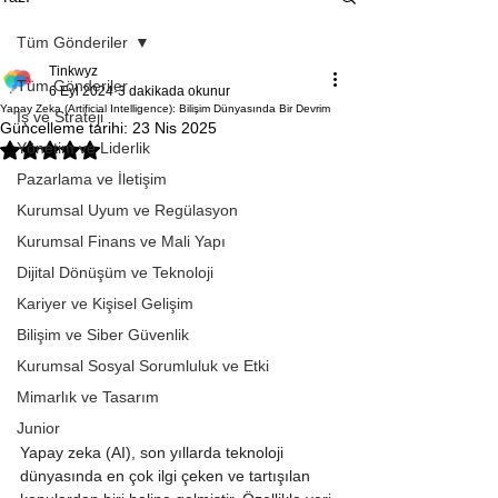
Tüm Gönderiler
Tinkwyz
Tüm Gönderiler
6 Eyl 2024
3 dakikada okunur
Yapay Zeka (Artificial Intelligence): Bilişim Dünyasında Bir Devrim
İş ve Strateji
Güncelleme tarihi:
23 Nis 2025
Yönetim ve Liderlik
5 üzerinden NaN yıldız
Pazarlama ve İletişim
Kurumsal Uyum ve Regülasyon
Kurumsal Finans ve Mali Yapı
Dijital Dönüşüm ve Teknoloji
Kariyer ve Kişisel Gelişim
Bilişim ve Siber Güvenlik
Kurumsal Sosyal Sorumluluk ve Etki
Mimarlık ve Tasarım
Junior
Yapay zeka (AI), son yıllarda teknoloji 
dünyasında en çok ilgi çeken ve tartışılan 