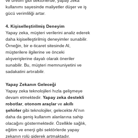
ve üretim gibi sektörlerde, yapay zeka 
kullanımı sayesinde maliyetler düşer ve iş 
gücü verimliliği artar.
4. Kişiselleştirilmiş Deneyim
Yapay zeka, müşteri verilerini analiz ederek 
daha kişiselleştirilmiş deneyimler sunabilir. 
Örneğin, bir e-ticaret sitesinde AI, 
müşterilere ilgilerine ve önceki 
alışverişlerine dayalı olarak öneriler 
sunabilir. Bu, müşteri memnuniyetini ve 
sadakatini artırabilir.
Yapay Zekanın Geleceği
Yapay zeka teknolojileri hızla gelişmeye 
devam etmektedir. 
Yapay zeka destekli 
robotlar
, 
otonom araçlar
 ve 
akıllı 
şehirler
 gibi teknolojiler, gelecekte AI’nın 
daha da geniş kullanım alanlarına sahip 
olacağını göstermektedir. Özellikle sağlık, 
eğitim ve enerji gibi sektörlerde yapay 
zekanın rolü giderek artmaktadır.