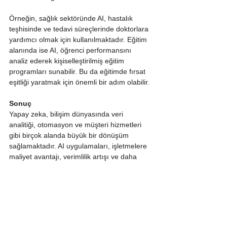
Örneğin, sağlık sektöründe AI, hastalık 
teşhisinde ve tedavi süreçlerinde doktorlara 
yardımcı olmak için kullanılmaktadır. Eğitim 
alanında ise AI, öğrenci performansını 
analiz ederek kişiselleştirilmiş eğitim 
programları sunabilir. Bu da eğitimde fırsat 
eşitliği yaratmak için önemli bir adım olabilir.
Sonuç
Yapay zeka, bilişim dünyasında veri 
analitiği, otomasyon ve müşteri hizmetleri 
gibi birçok alanda büyük bir dönüşüm 
sağlamaktadır. AI uygulamaları, işletmelere 
maliyet avantajı, verimlilik artışı ve daha 
doğru kararlar alma imkanı sunarken, 
müşteri deneyimlerini de kişiselleştirir. 
Yapay zeka teknolojilerinin gelecekte daha 
da gelişeceği ve birçok sektörde 
vazgeçilmez hale geleceği açıktır.
Etiketler: