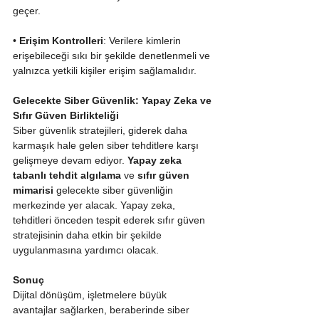
geçer.
• 
Erişim Kontrolleri
: Verilere kimlerin 
erişebileceği sıkı bir şekilde denetlenmeli ve 
yalnızca yetkili kişiler erişim sağlamalıdır.
Gelecekte Siber Güvenlik: Yapay Zeka ve 
Sıfır Güven Birlikteliği
Siber güvenlik stratejileri, giderek daha 
karmaşık hale gelen siber tehditlere karşı 
gelişmeye devam ediyor. 
Yapay zeka 
tabanlı tehdit algılama
 ve 
sıfır güven 
mimarisi
 gelecekte siber güvenliğin 
merkezinde yer alacak. Yapay zeka, 
tehditleri önceden tespit ederek sıfır güven 
stratejisinin daha etkin bir şekilde 
uygulanmasına yardımcı olacak.
Sonuç
Dijital dönüşüm, işletmelere büyük 
avantajlar sağlarken, beraberinde siber 