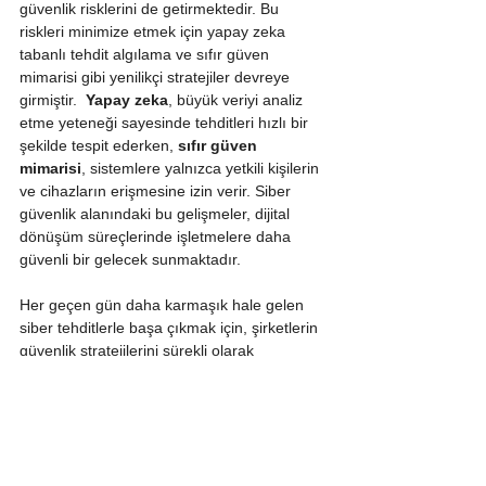
güvenlik risklerini de getirmektedir. Bu 
riskleri minimize etmek için yapay zeka 
tabanlı tehdit algılama ve sıfır güven 
mimarisi gibi yenilikçi stratejiler devreye 
girmiştir.  
Yapay zeka
, büyük veriyi analiz 
etme yeteneği sayesinde tehditleri hızlı bir 
şekilde tespit ederken, 
sıfır güven 
mimarisi
, sistemlere yalnızca yetkili kişilerin 
ve cihazların erişmesine izin verir. Siber 
güvenlik alanındaki bu gelişmeler, dijital 
dönüşüm süreçlerinde işletmelere daha 
güvenli bir gelecek sunmaktadır.
Her geçen gün daha karmaşık hale gelen 
siber tehditlerle başa çıkmak için, şirketlerin 
güvenlik stratejilerini sürekli olarak 
güncellemesi ve en yeni teknolojileri 
benimsemesi gerekmektedir. Yapay zeka ve 
sıfır güven mimarisi gibi stratejiler, bu 
alanda geleceğe yön verecek kritik 
çözümler arasında yer almaktadır.