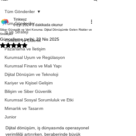
Tüm Gönderiler
Tinkwyz
Tüm Gönderiler
6 Eyl 2024
3 dakikada okunur
Siber Güvenlik ve Veri Koruma: Dijital Dönüşümle Gelen Riskler ve
İş ve Strateji
Stratejiler
Güncelleme tarihi:
23 Nis 2025
Yönetim ve Liderlik
5 üzerinden NaN yıldız
Pazarlama ve İletişim
Kurumsal Uyum ve Regülasyon
Kurumsal Finans ve Mali Yapı
Dijital Dönüşüm ve Teknoloji
Kariyer ve Kişisel Gelişim
Bilişim ve Siber Güvenlik
Kurumsal Sosyal Sorumluluk ve Etki
Mimarlık ve Tasarım
Junior
Dijital dönüşüm, iş dünyasında operasyonel 
verimliliği artırırken, beraberinde büyük 