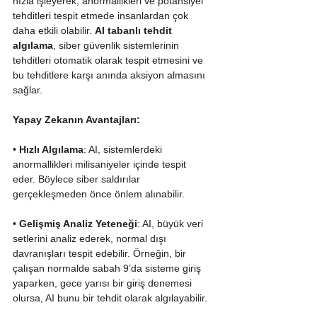
hızla işleyerek, anormallikleri ve potansiyel 
tehditleri tespit etmede insanlardan çok 
daha etkili olabilir. 
AI tabanlı tehdit 
algılama
, siber güvenlik sistemlerinin 
tehditleri otomatik olarak tespit etmesini ve 
bu tehditlere karşı anında aksiyon almasını 
sağlar.
Yapay Zekanın Avantajları:
• 
Hızlı Algılama
: AI, sistemlerdeki 
anormallikleri milisaniyeler içinde tespit 
eder. Böylece siber saldırılar 
gerçekleşmeden önce önlem alınabilir.
• 
Gelişmiş Analiz Yeteneği
: AI, büyük veri 
setlerini analiz ederek, normal dışı 
davranışları tespit edebilir. Örneğin, bir 
çalışan normalde sabah 9’da sisteme giriş 
yaparken, gece yarısı bir giriş denemesi 
olursa, AI bunu bir tehdit olarak algılayabilir.