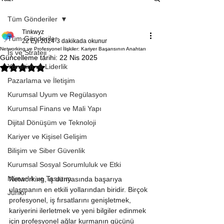
Tüm Gönderiler
Tinkwyz
Tüm Gönderiler
22 Eyl 2024
3 dakikada okunur
Networking ve Profesyonel İlişkiler: Kariyer Başarısının Anahtarı
İş ve Strateji
Güncelleme tarihi:
22 Nis 2025
Yönetim ve Liderlik
5 üzerinden NaN yıldız
Pazarlama ve İletişim
Kurumsal Uyum ve Regülasyon
Kurumsal Finans ve Mali Yapı
Dijital Dönüşüm ve Teknoloji
Kariyer ve Kişisel Gelişim
Bilişim ve Siber Güvenlik
Kurumsal Sosyal Sorumluluk ve Etki
Mimarlık ve Tasarım
Networking, iş dünyasında başarıya 
ulaşmanın en etkili yollarından biridir. Birçok 
Junior
profesyonel, iş fırsatlarını genişletmek, 
kariyerini ilerletmek ve yeni bilgiler edinmek 
için profesyonel ağlar kurmanın gücünü 