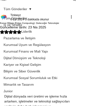
Tüm Gönderiler
Tinkwyz
Tüm Gönderiler
6 Eyl 2024
3 dakikada okunur
Kenar Bilişim (Edge Computing): Geleceğin Teknolojisi
İş ve Strateji
Güncelleme tarihi:
23 Nis 2025
Yönetim ve Liderlik
5 üzerinden NaN yıldız
Pazarlama ve İletişim
Kurumsal Uyum ve Regülasyon
Kurumsal Finans ve Mali Yapı
Dijital Dönüşüm ve Teknoloji
Kariyer ve Kişisel Gelişim
Bilişim ve Siber Güvenlik
Kurumsal Sosyal Sorumluluk ve Etki
Mimarlık ve Tasarım
Junior
Dijital dünyada veri üretimi ve işleme hızla 
artarken, işletmeler ve teknoloji sağlayıcıları 