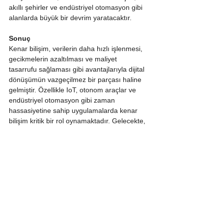
akıllı şehirler ve endüstriyel otomasyon gibi 
alanlarda büyük bir devrim yaratacaktır.
Sonuç
Kenar bilişim, verilerin daha hızlı işlenmesi, 
gecikmelerin azaltılması ve maliyet 
tasarrufu sağlaması gibi avantajlarıyla dijital 
dönüşümün vazgeçilmez bir parçası haline 
gelmiştir. Özellikle IoT, otonom araçlar ve 
endüstriyel otomasyon gibi zaman 
hassasiyetine sahip uygulamalarda kenar 
bilişim kritik bir rol oynamaktadır. Gelecekte, 
5G ve yapay zeka gibi teknolojilerle daha da 
güçlenecek olan kenar bilişim, işletmelere 
hem verimlilik hem de güvenlik açısından 
büyük avantajlar sağlayacaktır.
Etiketler:
teknoloji
Kenar Bilişim
Bilişim ve Siber Güvenlik
Dijital Dönüşüm ve Teknoloji