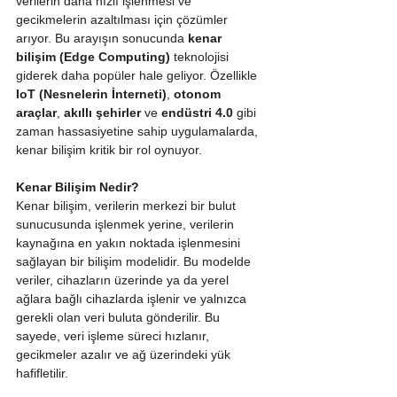
verilerin daha hızlı işlenmesi ve 
gecikmelerin azaltılması için çözümler 
arıyor. Bu arayışın sonucunda 
kenar 
bilişim (Edge Computing)
 teknolojisi 
giderek daha popüler hale geliyor. Özellikle 
IoT (Nesnelerin İnterneti)
, 
otonom 
araçlar
, 
akıllı şehirler
 ve 
endüstri 4.0
 gibi 
zaman hassasiyetine sahip uygulamalarda, 
kenar bilişim kritik bir rol oynuyor.
Kenar Bilişim Nedir?
Kenar bilişim, verilerin merkezi bir bulut 
sunucusunda işlenmek yerine, verilerin 
kaynağına en yakın noktada işlenmesini 
sağlayan bir bilişim modelidir. Bu modelde 
veriler, cihazların üzerinde ya da yerel 
ağlara bağlı cihazlarda işlenir ve yalnızca 
gerekli olan veri buluta gönderilir. Bu 
sayede, veri işleme süreci hızlanır, 
gecikmeler azalır ve ağ üzerindeki yük 
hafifletilir.