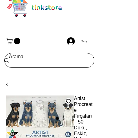
Giriş
Artist
Procreat
e
Fırçaları
– 50+
Doku,
Eskiz,