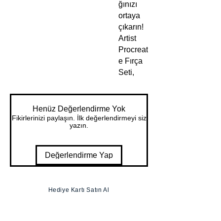
ğınızı
ortaya
çıkarın!
Artist
Procreat
e Fırça
Seti,
size tam
özgürlü
k
Henüz Değerlendirme Yok
sağlaya
Fikirlerinizi paylaşın. İlk değerlendirmeyi siz
yazın.
n
50’den
fazla
Değerlendirme Yap
özel
fırçadan
oluşan
Hediye Kartı Satın Al
kapsaml
ı bir
koleksiy