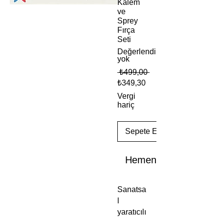
Kalem
ve
Sprey
Fırça
Seti
Değerlendirme
yok
Normal
 ₺499,00 
Fiyat
İndirimli
₺349,30
Fiyat
Vergi
hariç
Sepete Ekle
Hemen Satın Al
Sanatsa
l
yaratıcılı