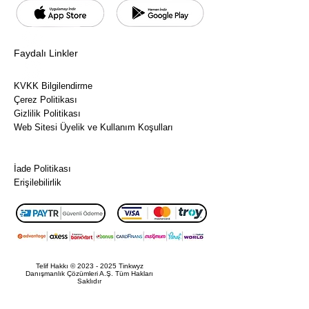
stilde
geliştire
bilirsiniz
Faydalı Linkler
—
eğlence
Sıkça Sorulan Sorular
li
KVKK Bilgilendirme
Çerez Politikası
eskizler
Gizlilik Politikası
den
Web Sitesi Üyelik ve Kullanım Koşulları
profesy
Ön Bilgilendirme Formu
onel
Mesafeli Satış Sözleşmesi
illüstras
İade Politikası
yonlara
Erişilebilirlik
kadar.
✨ Paket
İçeriği:
Telif Hakkı ©
2023 - 2025
Tinkwyz
Danışmanlık Çözümleri A.Ş. Tüm Hakları
20+
Saklıdır
Doku
Fırça