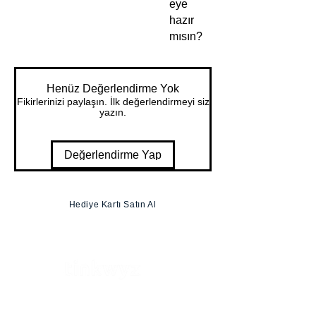
eye
hazır
mısın?
900 işlet
me
Henüz Değerlendirme Yok
Kursu
Fikirlerinizi paylaşın. İlk değerlendirmeyi siz
yazın.
Paketi
Yeniden
Satış
Değerlendirme Yap
Hakları
profesy
onel
Hediye Kartı Satın Al
olarak
hazırlan
mış
işletme
kursund
an
Tinkwyz Danışmanlık Çözümleri A.Ş.
oluşan