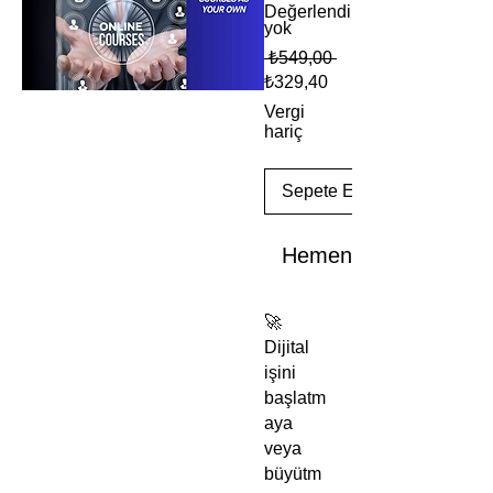
Değerlendirme
yok
Normal
 ₺549,00 
Fiyat
İndirimli
₺329,40
Fiyat
Vergi
hariç
Sepete Ekle
Hemen Satın Al
🚀
Dijital
işini
başlatm
aya
veya
büyütm