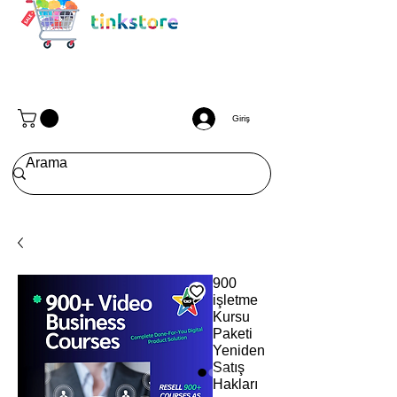
Giriş
900
işletme
Kursu
Paketi
Yeniden
Satış
Hakları