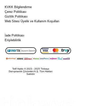
kendi
Sıkça Sorulan Sorular
ürünün
KVKK Bilgilendirme
Çerez Politikası
gibi
Gizlilik Politikası
satabilir,
Web Sitesi Üyelik ve Kullanım Koşulları
yeniden
Ön Bilgilendirme Formu
markala
Mesafeli Satış Sözleşmesi
yabilir
İade Politikası
veya
Erişilebilirlik
marka
otoriteni
güçlend
irmek
için
Telif Hakkı ©
2023 - 2025
Tinkwyz
Danışmanlık Çözümleri A.Ş. Tüm Hakları
kullana
Saklıdır
bilirsin.
Girişimc
iler,
pazarla
macılar,