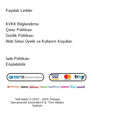
Faydalı Linkler
Hazır iş
slaytları,
Sıkça Sorulan Sorular
zarif
KVKK Bilgilendirme
Çerez Politikası
infografi
Gizlilik Politikası
kler ve
Web Sitesi Üyelik ve Kullanım Koşulları
modern
Ön Bilgilendirme Formu
mockup’
Mesafeli Satış Sözleşmesi
larla,
İade Politikası
karmaşı
Erişilebilirlik
k
bilgileri
net,
etkili ve
görsel
Telif Hakkı ©
2023 - 2025
Tinkwyz
Danışmanlık Çözümleri A.Ş. Tüm Hakları
açıdan
Saklıdır
çarpıcı
bir
şekilde