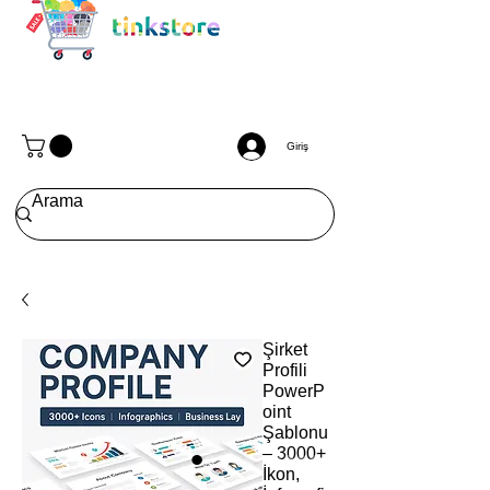
Giriş
Şirket
Profili
PowerP
oint
Şablonu
– 3000+
İkon,