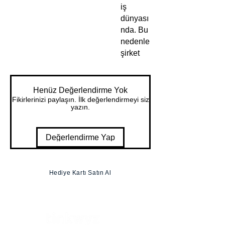
iş
dünyası
nda. Bu
nedenle
şirket
profili
sunumu
nuzun
Henüz Değerlendirme Yok
olabildi
Fikirlerinizi paylaşın. İlk değerlendirmeyi siz
yazın.
ğince
etkileyic
i olması
Değerlendirme Yap
gerekir.
Compa
ny
Hediye Kartı Satın Al
Profile
PowerP
oint
Şablonu