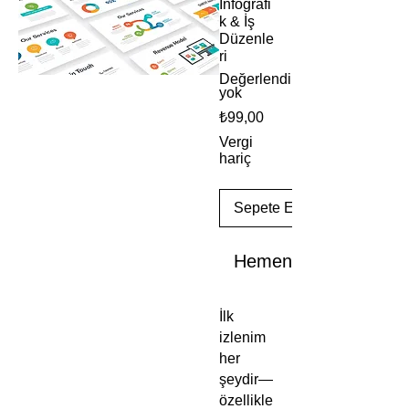
İnfografi
k & İş
Düzenle
ri
Değerlendirme
yok
Fiyat
₺99,00
Vergi
hariç
Sepete Ekle
Hemen Satın Al
İlk
izlenim
her
şeydir—
özellikle